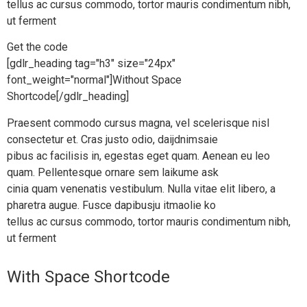
tellus ac cursus commodo, tortor mauris condimentum nibh,
ut ferment
Get the code
[gdlr_heading tag="h3" size="24px"
font_weight="normal"]Without Space
Shortcode[/gdlr_heading]
Praesent commodo cursus magna, vel scelerisque nisl
consectetur et. Cras justo odio, daijdnimsaie
pibus ac facilisis in, egestas eget quam. Aenean eu leo
quam. Pellentesque ornare sem laikume ask
cinia quam venenatis vestibulum. Nulla vitae elit libero, a
pharetra augue. Fusce dapibusju itmaolie ko
tellus ac cursus commodo, tortor mauris condimentum nibh,
ut ferment
With Space Shortcode